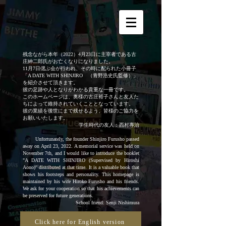
残念ながら本年（2022）4月23日に主宰者である古
庄紳二郎氏がお亡くなりになりました。
11月7日偲ぶ会が行われ、その時に配られた小冊子
「A DATE WITH SHINJIRO （青野浩史氏監修）」
を紹介させて頂きます。
彼の足跡や人となりがわかる貴重な一冊です。
このホームページは、奥様の古庄裕子さんと友人た
ちによって維持されていくこととなっています。
彼の業績を後世にまで残せるよう、皆様のご協力を
お願いいたします。
​学生時代の友人：西村專治
Unfortunately, the founder Shinjiro Furusho passed
away on April 23, 2022. A memorial service was held on
November 7th, and I would like to introduce the booklet
"A DATE WITH SHINJIRO (Supervised by Hiroshi
Aono)" distributed at that time. It is a valuable book that
shows his footsteps and personality. This homepage is
maintained by his wife Hiroko Furusho and his friends.
We ask for your cooperation so that his achievements can
be preserved for future generations.
School friend: Senji Nishimura
Click here for English version